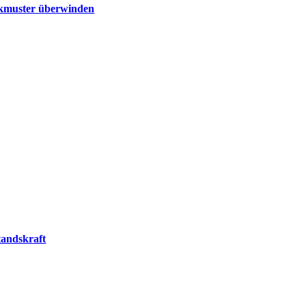
enkmuster überwinden
tandskraft