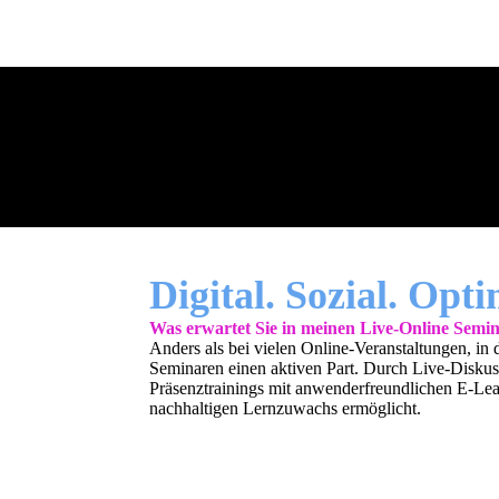
Digital
. Sozial. Opti
Was erwartet Sie in meinen Live-Online Semi
Anders als bei vielen Online-Veranstaltungen, in
Seminaren einen aktiven Part. Durch Live-Disku
Präsenztrainings mit anwenderfreundlichen E-Lear
nachhaltigen Lernzuwachs ermöglicht.
Zoom, WebEx, Skype, MS Teams, Adobe Conne