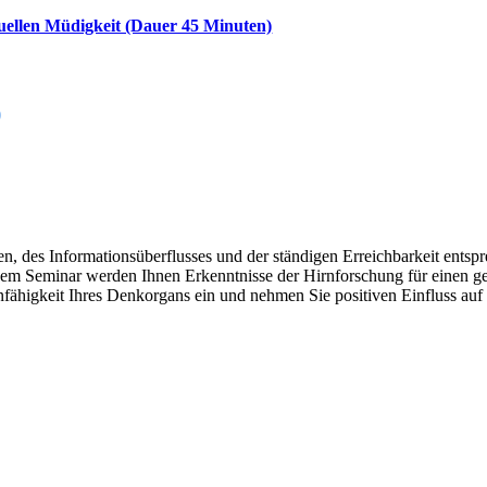
uellen Müdigkeit (Dauer 45 Minuten)
)
en, des Informationsüberflusses und der ständigen Erreichbarkeit entsp
sem Seminar werden Ihnen Erkenntnisse der Hirnforschung für einen ge
fähigkeit Ihres Denkorgans ein und nehmen Sie positiven Einfluss auf I