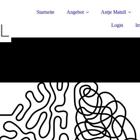
Startseite
Angebot
Antje Matull
Login
I