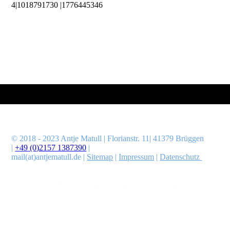
4|1018791730
|1776445346
© 2018 - 2023 Antje Matull | Florianstr. 11| 41379 Brüggen
|
+49 (0)2157 1387390
|
mail(at)antjematull.de
|
Sitemap
|
Impressum
|
Datenschutz
Coaching | Psychologische Beratung | Training | Vorträge
Stress | Resilienz | Burn-Out | Depression | Angst | Zwang |
Sucht |
Gedächtnistraining | Konzentrationstraining
Niederrhein | Viersen | Brüggen | Bracht | Nettetal | Schwalmtal
| Wegberg | Niederkrüchten | Düsseldorf
|
Köln/Bonn | Berlin |
München | Rhein-Erft-Kreis | Rhein-Sieg-Kreis |
B
edburg |
Bergheim | Brühl | Elsdorf | Erftstadt | Hürth | Kerpen | Pulheim