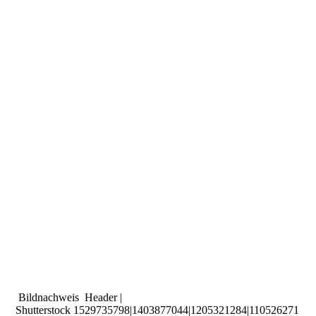
Bildnachweis Header |
Shutterstock
1529735798|1403877044|1205321284|110526271